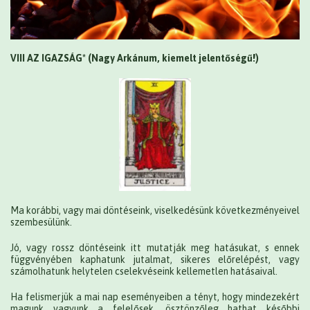
VIII AZ IGAZSÁG* (Nagy Arkánum, kiemelt jelentőségű!)
Ma korábbi, vagy mai döntéseink, viselkedésünk következményeivel
szembesülünk.
Jó, vagy rossz döntéseink itt mutatják meg hatásukat, s ennek
függvényében kaphatunk jutalmat, sikeres előrelépést, vagy
számolhatunk helytelen cselekvéseink kellemetlen hatásaival.
Ha felismerjük a mai nap eseményeiben a tényt, hogy mindezekért
magunk vagyunk a felelősek, ösztönzőleg hathat későbbi