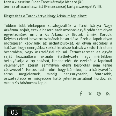
fenn a klasszikus Rider Tarot kártyája látható (XI)
lenn az általam használt (Renaissance) kártya szerepel (VIII).
Kiegészítés a Tarot kártya Nagy Arkánum lapjaihoz:
Többen többféleképpen katalogizálták a Tarot kártya Nagy
Arkánum lapjait, ezek a besorolások azonban egyáltalán nem olyan
egyértelműek, mint a Kis Arkánumok (Botok, Érmék, Kardok,
Kelyhek) elemi hovatartozásának besorolása. Ezek a lapok olyan
erőteljesen képviselik az archetípusokat, és olyan erőteljes a
hatásuk, hogy energiáikra sokkal kevésbé hatnak a szülöttek elemi
besorolásai, vagy asztrológiai típusai. Természetesen az egyén
saját hozzáállása, aktuális élethelyzete nagy mértékben
befolyásolja a lap hatását, kimenetelét, de ezeknél a lapoknál
véleményem szerint semmilyen elemi besorolás nem lenne
célravezető. Fontos tudni róluk, hogy bármikor, ha a kártyavetés
során megjelennek, mindig hangsúlyosabb, fontosabb,
összetettebb és mélyebbre ható jelentéstartalmat hordoznak,
mint a Kis Arkánumok lapjai.
03