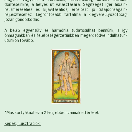
döntéseinkre, a helyes út választására. Segítséget ígér hibáink
felismeréséhez és kijavításához, erősítést jó tulajdonságaink
fejlesztéséhez. Legfontosabb tartalma a kiegyensúlyozottság,
józan gondolkodás.
A belső egyensúly és harmónia tudatosulhat bennünk, s így
önmagunkban és felelősségérzetünkben megerősödve indulhatunk
utunkon tovább.
*Más kártyáknál ez a XI-es, ebben vannak eltérések.
Képek, illusztrációk: