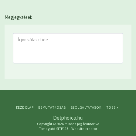
Megjegyzések
KEZDŐLAP
BEMUTATKOZÁS
SZOLGÁLTATÁSOK
TÖBB
Delphoica.hu
Copyright © 2026 Minden jog fenntartva
Támogató
SITE123
-
Website creator