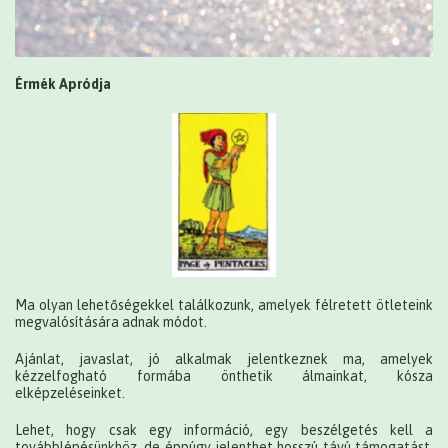
Érmék Apródja
Ma olyan lehetőségekkel találkozunk, amelyek félretett ötleteink
megvalósítására adnak módot.
Ajánlat, javaslat, jó alkalmak jelentkeznek ma, amelyek
kézzelfogható formába önthetik álmainkat, kósza
elképzeléseinket.
Lehet, hogy csak egy információ, egy beszélgetés kell a
továbblépésünkhöz, de éppúgy jelenthet hosszú távú támogatást,