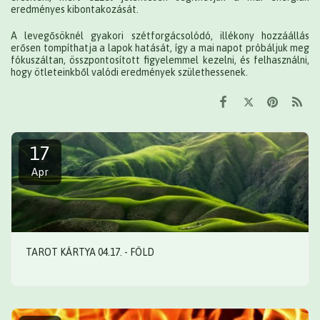
eredményes kibontakozását.
A levegősöknél gyakori szétforgácsolódó, illékony hozzáállás
erősen tompíthatja a lapok hatását, így a mai napot próbáljuk meg
fókuszáltan, összpontosított figyelemmel kezelni, és felhasználni,
hogy ötleteinkből valódi eredmények születhessenek.
17
Apr
TAROT KÁRTYA 04.17. - FÖLD