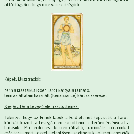
attól függően, hogy mire van szükségünk.
Képek, illusztrációk:
fenn a klasszikus Rider Tarot kártyája látható,
lenn az általam használt (Renaissance) kártya szerepel.
Kiegészítés a Levegő elem szülötteinek:
Tekintve, hogy az Érmék lapok a Föld elemet képviselik a Tarot-
kártyák között, a Levegő elem szülötteinél eltérően érvényesül a
hatásuk. Ma érdemes koncentráltabb, racionális oldalunkat
erősíteni, mert ezzel jelentősen segíthetjük a mai energiák