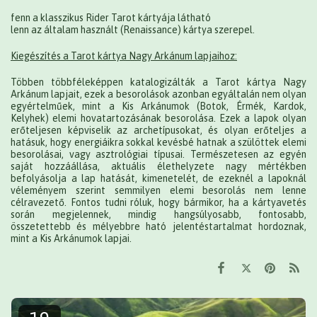
fenn a klasszikus Rider Tarot kártyája látható
lenn az általam használt (Renaissance) kártya szerepel.
Kiegészítés a Tarot kártya Nagy Arkánum lapjaihoz:
Többen többféleképpen katalogizálták a Tarot kártya Nagy
Arkánum lapjait, ezek a besorolások azonban egyáltalán nem olyan
egyértelműek, mint a Kis Arkánumok (Botok, Érmék, Kardok,
Kelyhek) elemi hovatartozásának besorolása. Ezek a lapok olyan
erőteljesen képviselik az archetípusokat, és olyan erőteljes a
hatásuk, hogy energiáikra sokkal kevésbé hatnak a szülöttek elemi
besorolásai, vagy asztrológiai típusai. Természetesen az egyén
saját hozzáállása, aktuális élethelyzete nagy mértékben
befolyásolja a lap hatását, kimenetelét, de ezeknél a lapoknál
véleményem szerint semmilyen elemi besorolás nem lenne
célravezető. Fontos tudni róluk, hogy bármikor, ha a kártyavetés
során megjelennek, mindig hangsúlyosabb, fontosabb,
összetettebb és mélyebbre ható jelentéstartalmat hordoznak,
mint a Kis Arkánumok lapjai.