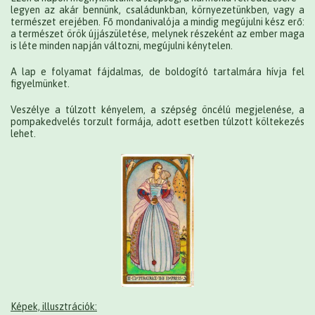
legyen az akár bennünk, családunkban, környezetünkben, vagy a
természet erejében. Fő mondanivalója a mindig megújulni kész erő:
a természet örök újjászületése, melynek részeként az ember maga
is léte minden napján változni, megújulni kénytelen.
A lap e folyamat fájdalmas, de boldogító tartalmára hívja fel
figyelmünket.
Veszélye a túlzott kényelem, a szépség öncélú megjelenése, a
pompakedvelés torzult formája, adott esetben túlzott költekezés
lehet.
Képek, illusztrációk: