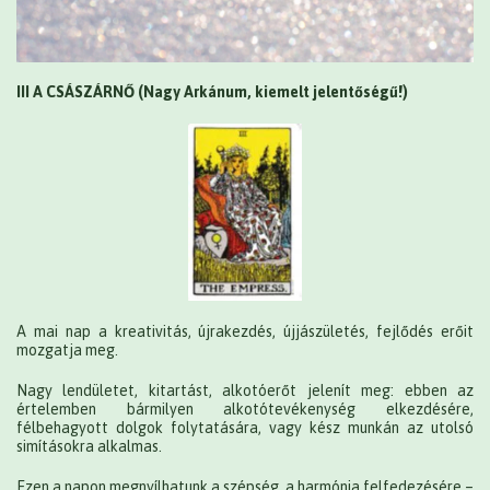
III A CSÁSZÁRNŐ (Nagy Arkánum, kiemelt jelentőségű!)
A mai nap a kreativitás, újrakezdés, újjászületés, fejlődés erőit
mozgatja meg.
Nagy lendületet, kitartást, alkotóerőt jelenít meg: ebben az
értelemben bármilyen alkotótevékenység elkezdésére,
félbehagyott dolgok folytatására, vagy kész munkán az utolsó
simításokra alkalmas.
Ezen a napon megnyílhatunk a szépség, a harmónia felfedezésére –