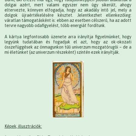
dolgai azért, mert valami egyszer nem úgy sikerült, ahogy
eltervezte, könnyen elfogadja, hogy az akadály intő jel, mely a
dolgok újraértékelésére késztet. Jelentkezhet ellenkezőleg:
váratlan támogatásként is: ebben az esetben célszerű, ha az adott
tervre nagyobb odafigyelést, több energiát fordítunk.
A kártya legfontosabb üzenete arra irányítja figyelmünket, hogy
legyünk tudatában és fogadjuk el azt, hogy az ok-okozati
összefüggések az önmagunkon túli univerzum mozgatórugói – de a
mi életünket (az univerzum részeként) szintén ezek irányítják.
Képek, illusztrációk: