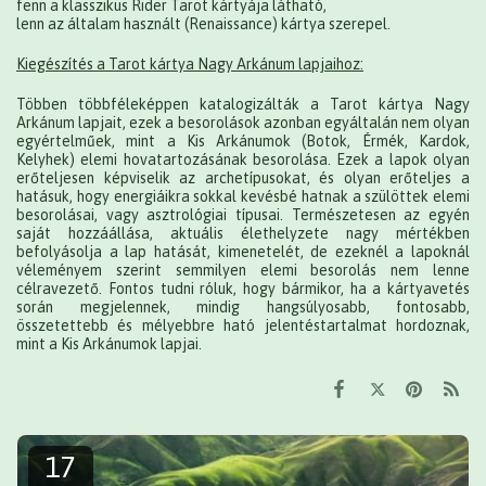
fenn a klasszikus Rider Tarot kártyája látható,
lenn az általam használt (Renaissance) kártya szerepel.
Kiegészítés a Tarot kártya Nagy Arkánum lapjaihoz:
Többen többféleképpen katalogizálták a Tarot kártya Nagy
Arkánum lapjait, ezek a besorolások azonban egyáltalán nem olyan
egyértelműek, mint a Kis Arkánumok (Botok, Érmék, Kardok,
Kelyhek) elemi hovatartozásának besorolása. Ezek a lapok olyan
erőteljesen képviselik az archetípusokat, és olyan erőteljes a
hatásuk, hogy energiáikra sokkal kevésbé hatnak a szülöttek elemi
besorolásai, vagy asztrológiai típusai. Természetesen az egyén
saját hozzáállása, aktuális élethelyzete nagy mértékben
befolyásolja a lap hatását, kimenetelét, de ezeknél a lapoknál
véleményem szerint semmilyen elemi besorolás nem lenne
célravezető. Fontos tudni róluk, hogy bármikor, ha a kártyavetés
során megjelennek, mindig hangsúlyosabb, fontosabb,
összetettebb és mélyebbre ható jelentéstartalmat hordoznak,
mint a Kis Arkánumok lapjai.
17