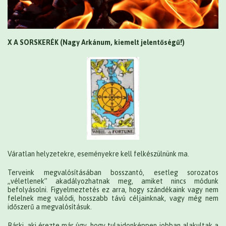
X A SORSKERÉK (Nagy Arkánum, kiemelt jelentőségű!)
Váratlan helyzetekre, eseményekre kell felkészülnünk ma.
Terveink megvalósításában bosszantó, esetleg sorozatos
„véletlenek” akadályozhatnak meg, amiket nincs módunk
befolyásolni. Figyelmeztetés ez arra, hogy szándékaink vagy nem
felelnek meg valódi, hosszabb távú céljainknak, vagy még nem
időszerű a megvalósításuk.
Bárki, aki érezte már úgy, hogy tulajdonképpen jobban alakultak a