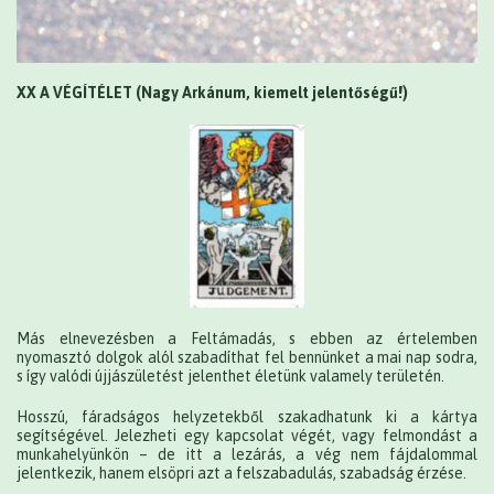
XX A VÉGÍTÉLET (Nagy Arkánum, kiemelt jelentőségű!)
Más elnevezésben a Feltámadás, s ebben az értelemben
nyomasztó dolgok alól szabadíthat fel bennünket a mai nap sodra,
s így valódi újjászületést jelenthet életünk valamely területén.
Hosszú, fáradságos helyzetekből szakadhatunk ki a kártya
segítségével. Jelezheti egy kapcsolat végét, vagy felmondást a
munkahelyünkön – de itt a lezárás, a vég nem fájdalommal
jelentkezik, hanem elsöpri azt a felszabadulás, szabadság érzése.