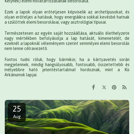
Kelyhek) elemi hovatartozásának besorolása.
Ezek a lapok olyan erőteljesen képviselik az archetípusokat, és
olyan erőteljes a hatásuk, hogy energiáikra sokkal kevésbé hatnak
a szülöttek elemi besorolásai, vagy asztrológiai típusai.
Természetesen az egyén saját hozzáállása, aktuális élethelyzete
nagy mértékben befolyásolja a lap hatását, kimenetelét, de
ezeknél a lapoknál véleményem szerint semmilyen elemi besorolás
nem lenne célravezető.
Fontos tudni róluk, hogy bármikor, ha a kártyavetés során
megjelennek, mindig hangsúlyosabb, fontosabb, összetettebb és
mélyebbre ható jelentéstartalmat hordoznak, mint a Kis
Arkánumok lapjai.
25
Aug