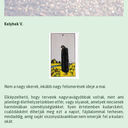
Kelyhek V.
Nem a nagy sikerek, inkább nagy felismerések ideje a mai.
Elképzelhető, hogy terveink nagyravágyóbbak voltak, mint ami
jelenlegi élethelyzetünkben elfér, vagy olyanok, amelyek nincsenek
harmóniában személyiségünkkel. Ilyen értelemben kudarcként,
csalódásként élhetjük meg ezt a napot, fájdalommal terhesen,
mindaddig, amíg saját viszonyulásainkban nem ismerjük fel a kudarc
okát.