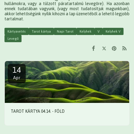
hullámokra, vagy a túlzott páratartalmú levegőre). Ha azonban
ennek tudatában vagyunk, (vagy most tudatosítjuk magunkban),
akkor lehetőségünk nyílik kihozni a lap üzenetéből a lehető legjobb
tartalmat.
Kártyavetés
Tarot kártya
Napi Tarot
Kelyhek
V
Kelyhek V
Levegő
14
Apr
TAROT KÁRTYA 04.14. - FÖLD