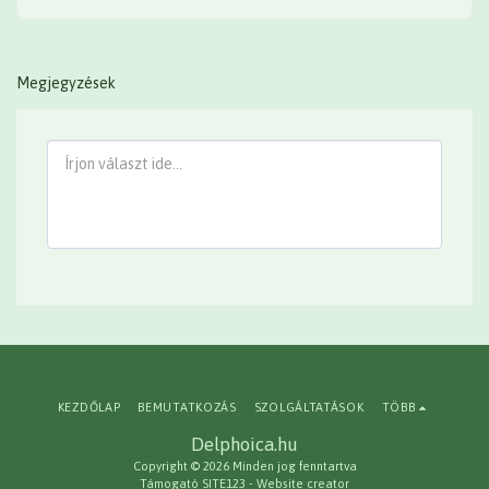
Megjegyzések
KEZDŐLAP
BEMUTATKOZÁS
SZOLGÁLTATÁSOK
TÖBB
Delphoica.hu
Copyright © 2026 Minden jog fenntartva
Támogató
SITE123
-
Website creator