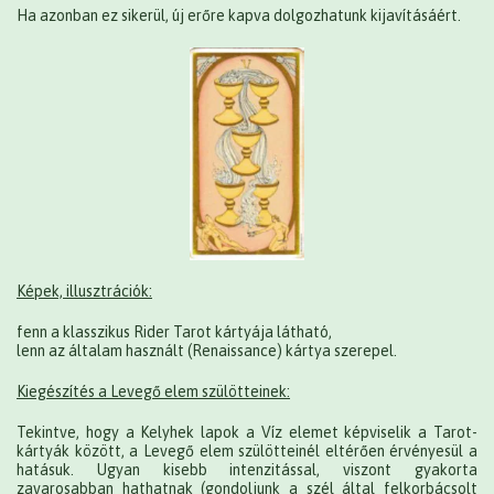
Ha azonban ez sikerül, új erőre kapva dolgozhatunk kijavításáért.
Képek, illusztrációk:
fenn a klasszikus Rider Tarot kártyája látható,
lenn az általam használt (Renaissance) kártya szerepel.
Kiegészítés a Levegő elem szülötteinek:
Tekintve, hogy a Kelyhek lapok a Víz elemet képviselik a Tarot-
kártyák között, a Levegő elem szülötteinél eltérően érvényesül a
hatásuk. Ugyan kisebb intenzitással, viszont gyakorta
zavarosabban hathatnak (gondoljunk a szél által felkorbácsolt