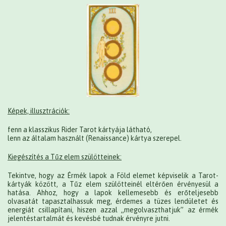
Képek, illusztrációk:
fenn a klasszikus Rider Tarot kártyája látható,
lenn az általam használt (Renaissance) kártya szerepel.
Kiegészítés a Tűz elem szülötteinek:
Tekintve, hogy az Érmék lapok a Föld elemet képviselik a Tarot-
kártyák között, a Tűz elem szülötteinél eltérően érvényesül a
hatása. Ahhoz, hogy a lapok kellemesebb és erőteljesebb
olvasatát tapasztalhassuk meg, érdemes a tüzes lendületet és
energiát csillapítani, hiszen azzal „megolvaszthatjuk” az érmék
jelentéstartalmát és kevésbé tudnak érvényre jutni.