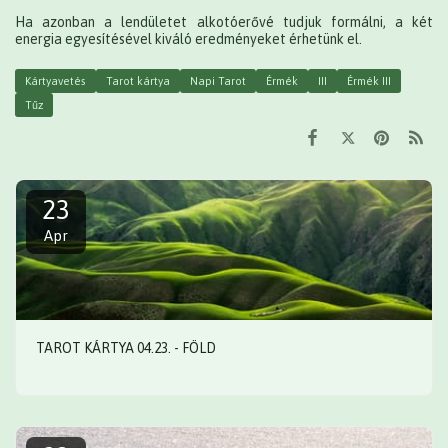
Ha azonban a lendületet alkotóerővé tudjuk formálni, a két
energia egyesítésével kiváló eredményeket érhetünk el.
Kártyavetés
Tarot kártya
Napi Tarot
Érmék
III
Érmék III
Tűz
23
Apr
TAROT KÁRTYA 04.23. - FÖLD