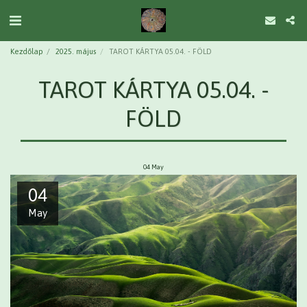
Kezdőlap
2025. május
TAROT KÁRTYA 05.04. - FÖLD
TAROT KÁRTYA 05.04. -
FÖLD
04
May
04
May