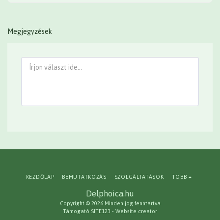
Megjegyzések
KEZDŐLAP
BEMUTATKOZÁS
SZOLGÁLTATÁSOK
TÖBB
Delphoica.hu
Copyright © 2026 Minden jog fenntartva
Támogató
SITE123
-
Website creator