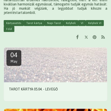
kiválóan harmonizál egymással, támogatni tudják egymás hatását.
Ha jó munkát végzünk, a legjobbat tudjuk kihozni a
jelentéstartalomból.
Kártyavetés
Tarot kártya
Napi Tarot
Kelyhek
VI
Kelyhek VI
Föld
04
May
TAROT KÁRTYA 05.04. - LEVEGŐ