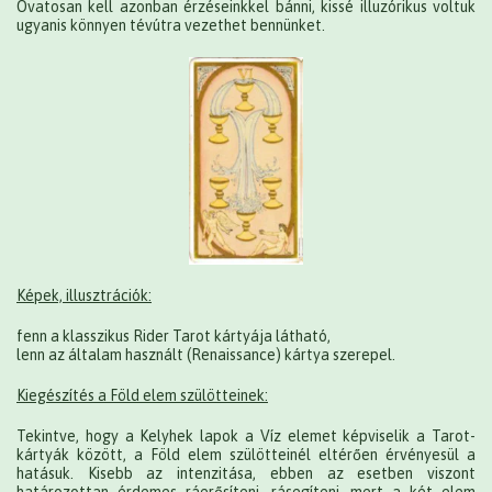
Óvatosan kell azonban érzéseinkkel bánni, kissé illuzórikus voltuk
ugyanis könnyen tévútra vezethet bennünket.
Képek, illusztrációk:
fenn a klasszikus Rider Tarot kártyája látható,
lenn az általam használt (Renaissance) kártya szerepel.
Kiegészítés a Föld elem szülötteinek:
Tekintve, hogy a Kelyhek lapok a Víz elemet képviselik a Tarot-
kártyák között, a Föld elem szülötteinél eltérően érvényesül a
hatásuk. Kisebb az intenzitása, ebben az esetben viszont
határozottan érdemes ráerősíteni, rásegíteni, mert a két elem