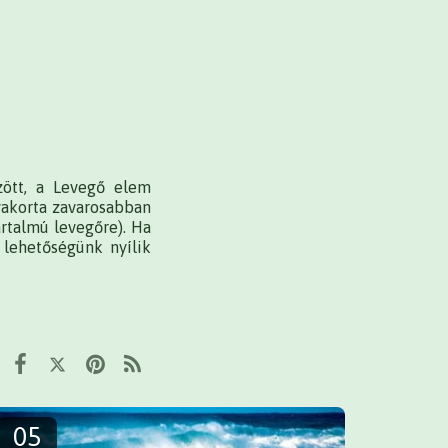
zött, a Levegő elem
gyakorta zavarosabban
artalmú levegőre). Ha
lehetőségünk nyílik
05