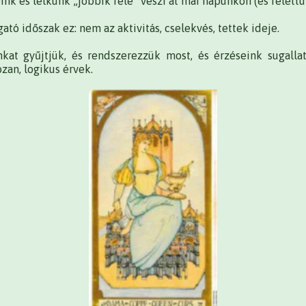
nk és lelkünk „jobbik fele” veszi át mai napunkon (és felettün
ató időszak ez: nem az aktivitás, cselekvés, tettek ideje.
at gyűjtjük, és rendszerezzük most, és érzéseink sugallat
ózan, logikus érvek.