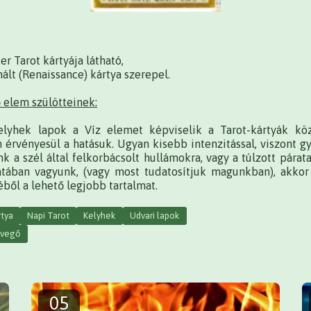
er Tarot kártyája látható,
nált (Renaissance) kártya szerepel.
 elem szülötteinek:
elyhek lapok a Víz elemet képviselik a Tarot-kártyák kö
n érvényesül a hatásuk. Ugyan kisebb intenzitással, viszont 
k a szél által felkorbácsolt hullámokra, vagy a túlzott párat
tában vagyunk, (vagy most tudatosítjuk magunkban), akkor 
éből a lehető legjobb tartalmat.
rtya
Napi Tarot
Kelyhek
Udvari lapok
evegő
05