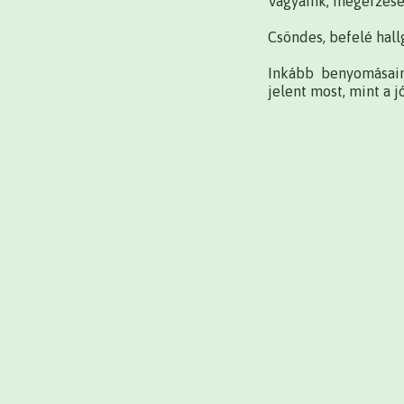
Vágyaink, megérzései
Csöndes, befelé hallg
Inkább benyomásaink
jelent most, mint a j