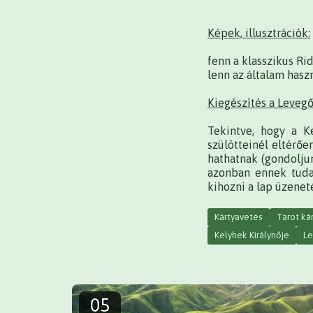
Képek, illusztrációk:
fenn a klasszikus Rid
lenn az általam hasz
Kiegészítés a Levegő
Tekintve, hogy a K
szülötteinél eltérőe
hathatnak (gondoljun
azonban ennek tuda
kihozni a lap üzenet
Kártyavetés
Tarot ká
Kelyhek Királynője
L
05