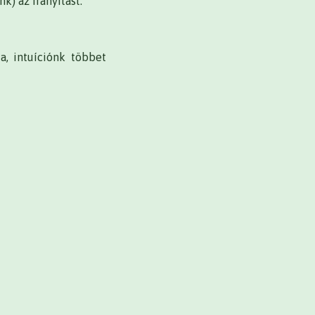
k) az irányítást.
a, intuíciónk többet