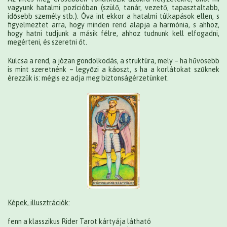
vagyunk hatalmi pozícióban (szülő, tanár, vezető, tapasztaltabb,
idősebb személy stb.). Óva int ekkor a hatalmi túlkapások ellen, s
figyelmeztet arra, hogy minden rend alapja a harmónia, s ahhoz,
hogy hatni tudjunk a másik félre, ahhoz tudnunk kell elfogadni,
megérteni, és szeretni őt.
Kulcsa a rend, a józan gondolkodás, a struktúra, mely – ha hűvösebb
is mint szeretnénk – legyőzi a káoszt, s ha a korlátokat szűknek
érezzük is: mégis ez adja meg biztonságérzetünket.
Képek, illusztrációk:
fenn a klasszikus Rider Tarot kártyája látható