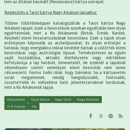
lenn az általam használt (Renaissance) kártya szerepel.
Kiegészítés a Tarot kártya Nagy Arkánum lapjaihoz:
Többen többféleképpen katalogizálták a Tarot kártya Nagy
Arkánum lapjait, ezek a besorolások azonban egyáltalán nem olyan
egyértelműek, mint a Kis Arkánumok (Botok, Érmék, Kardok,
Kelyhek) elemi hovatartozásának besorolása. Ezek a lapok olyan
erőteljesen képviselik az archetípusokat, és olyan erőteljes a
hatásuk, hogy energiáikra sokkal kevésbé hatnak a szülöttek elemi
besorolásai, vagy asztrológiai típusai. Természetesen az egyén
saját hozzáállása, aktuális élethelyzete nagy mértékben
befolyásolja a lap hatását, kimenetelét, de ezeknél a lapoknál
véleményem szerint semmilyen elemi besorolás nem lenne
célravezető. Fontos tudni róluk, hogy bármikor, ha a kártyavetés
során megjelennek, mindig hangsúlyosabb, fontosabb,
összetettebb és mélyebbre ható jelentéstartalmat hordoznak,
mint a Kis Arkánumok lapjai.
Kártyavetés
Tarot kártya
Napi Tarot
Nagy Arkánum
IV A Császár
Tűz