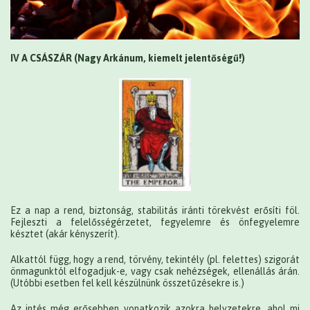
IV A CSÁSZÁR (Nagy Arkánum, kiemelt jelentőségű!)
Ez a nap a rend, biztonság, stabilitás iránti törekvést erősíti föl.
Fejleszti a felelősségérzetet, fegyelemre és önfegyelemre
késztet (akár kényszerít).
Alkattól függ, hogy a rend, törvény, tekintély (pl. felettes) szigorát
önmagunktól elfogadjuk-e, vagy csak nehézségek, ellenállás árán.
(Utóbbi esetben fel kell készülnünk összetűzésekre is.)
Az intés még erősebben vonatkozik azokra helyzetekre, ahol mi