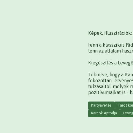
Képek, illusztrációk:
fenn a klasszikus Rid
lenn az általam hasz
Kiegészítés a Levegő
Tekintve, hogy a Kar
fokozottan érvénye
túlzásaitól, melyek 
pozitívumaikat is - 
Kártyavetés
Tarot ká
Kardok Apródja
Leve