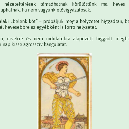
ok, nézeteltérések támadhatnak körülöttünk ma, heves „
saphatnak, ha nem vagyunk elővigyázatosak.
valaki „belénk köt” – próbáljuk meg a helyzetet higgadtan, b
nél hevesebbre az egyébként is forró helyzetet.
an, érvekre és nem indulatokra alapozott higgadt megbe
 nap kissé agresszív hangulatát.