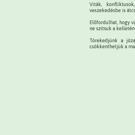
Viták, konfliktus
veszekedésbe is átc
Előfordulhat, hogy 
ne szítsuk a kelleté
Törekedjünk a józ
csökkenthetjük a mai