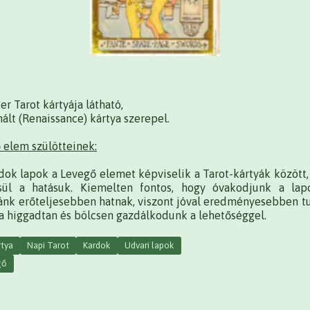
er Tarot kártyája látható,
nált (Renaissance) kártya szerepel.
 elem szülötteinek:
dok lapok a Levegő elemet képviselik a Tarot-kártyák között,
sül a hatásuk. Kiemelten fontos, hogy óvakodjunk a lapo
ránk erőteljesebben hatnak, viszont jóval eredményesebben t
ha higgadtan és bölcsen gazdálkodunk a lehetőséggel.
rtya
Napi Tarot
Kardok
Udvari lapok
gő