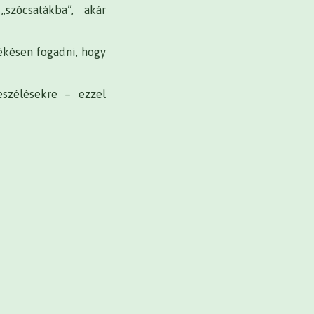
szócsatákba”, akár
ékésen fogadni, hogy
szélésekre – ezzel