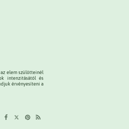
 az elem szülötteinél
k intenzitásától és
udjuk érvényesíteni a