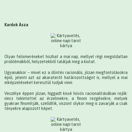
Kardok Ásza
Olyan felismeréseket hozhat a mai nap, mellyel régi megoldatlan
problémákból, helyzetekből találjuk meg a kiutat.
Ugyanakkor – mivel ez a döntés racionális, józan megfontolásokra
épül, jelenti azt az akaraterőt határozottságot is, mellyel a mai
elképzeléseket keresztül tudjuk vinni.
Veszélye éppen józan, higgadt kissé hűvös racionalitásában rejlik:
nincs tekintettel az érzelmekre, a finom rezgésekre, melyek
gyakran finomítják, szelídítik, viszont olykor meg is zavarják a csak
tényekre alapozott képet.