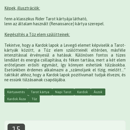
Képek, illusztrációk:
fenn a klasszikus Rider Tarot kártyája látható,
lenn az általam használt (Renaissance) kártya szerepel.
Kiegészítés a Tűz elem szülötteinek:
Tekintve, hogy a Kardok lapok a Levegő elemet képviselik a Tarot-
kártyák között, a Tűz elem szülötteinél eltérően, másféle
intenzitással érvényesül a hatásuk. Különösen fontos a tüzes
lendület és energia csillapítása, és féken tartása, mert a két elem
erőteljesen erősíti egymást, így könnyen eshetünk túlzásokba.
Esetünkben érdemes alkalmazni a „számoljunk el tízig, mielőtt…”
taktikát ahhoz, hogy a Kardok lapok pozitívumait tudjuk élvezni, és
ne essünk túlzásainak csapdájába.
Kártyavetés
Tarot kártya
Napi Tarot
Kardok
Ászok
Kardok Ásza
Tűz
15