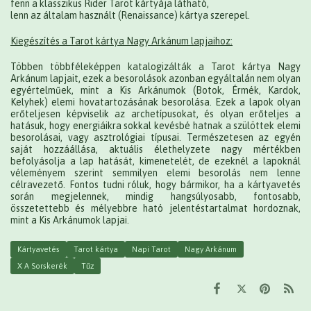
fenn a klasszikus Rider Tarot kártyája látható,
lenn az általam használt (Renaissance) kártya szerepel.
Kiegészítés a Tarot kártya Nagy Arkánum lapjaihoz:
Többen többféleképpen katalogizálták a Tarot kártya Nagy
Arkánum lapjait, ezek a besorolások azonban egyáltalán nem olyan
egyértelműek, mint a Kis Arkánumok (Botok, Érmék, Kardok,
Kelyhek) elemi hovatartozásának besorolása. Ezek a lapok olyan
erőteljesen képviselik az archetípusokat, és olyan erőteljes a
hatásuk, hogy energiáikra sokkal kevésbé hatnak a szülöttek elemi
besorolásai, vagy asztrológiai típusai. Természetesen az egyén
saját hozzáállása, aktuális élethelyzete nagy mértékben
befolyásolja a lap hatását, kimenetelét, de ezeknél a lapoknál
véleményem szerint semmilyen elemi besorolás nem lenne
célravezető. Fontos tudni róluk, hogy bármikor, ha a kártyavetés
során megjelennek, mindig hangsúlyosabb, fontosabb,
összetettebb és mélyebbre ható jelentéstartalmat hordoznak,
mint a Kis Arkánumok lapjai.
Kártyavetés
Tarot kártya
Napi Tarot
Nagy Arkánum
X A Sorskerék
Tűz