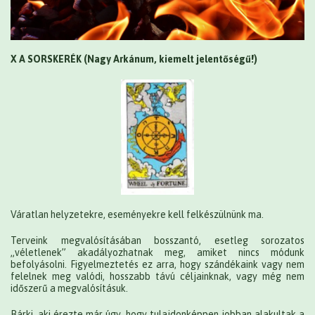
X A SORSKERÉK (Nagy Arkánum, kiemelt jelentőségű!)
Váratlan helyzetekre, eseményekre kell felkészülnünk ma.
Terveink megvalósításában bosszantó, esetleg sorozatos
„véletlenek” akadályozhatnak meg, amiket nincs módunk
befolyásolni. Figyelmeztetés ez arra, hogy szándékaink vagy nem
felelnek meg valódi, hosszabb távú céljainknak, vagy még nem
időszerű a megvalósításuk.
Bárki, aki érezte már úgy, hogy tulajdonképpen jobban alakultak a