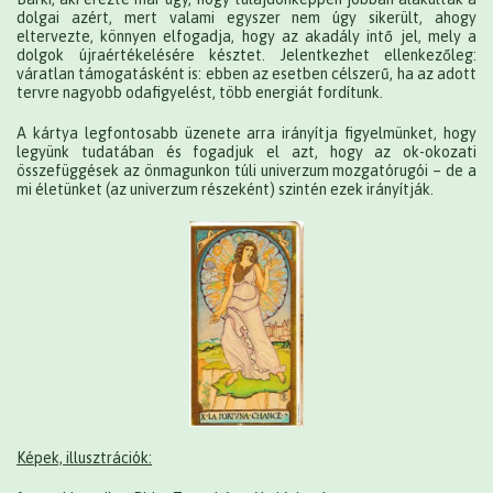
dolgai azért, mert valami egyszer nem úgy sikerült, ahogy
eltervezte, könnyen elfogadja, hogy az akadály intő jel, mely a
dolgok újraértékelésére késztet. Jelentkezhet ellenkezőleg:
váratlan támogatásként is: ebben az esetben célszerű, ha az adott
tervre nagyobb odafigyelést, több energiát fordítunk.
A kártya legfontosabb üzenete arra irányítja figyelmünket, hogy
legyünk tudatában és fogadjuk el azt, hogy az ok-okozati
összefüggések az önmagunkon túli univerzum mozgatórugói – de a
mi életünket (az univerzum részeként) szintén ezek irányítják.
Képek, illusztrációk: