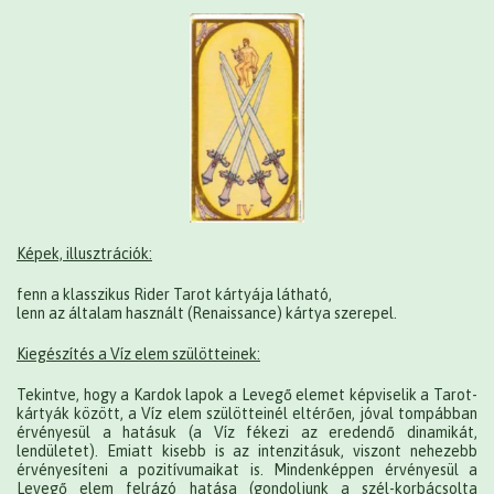
Képek, illusztrációk:
fenn a klasszikus Rider Tarot kártyája látható,
lenn az általam használt (Renaissance) kártya szerepel.
Kiegészítés a Víz elem szülötteinek:
Tekintve, hogy a Kardok lapok a Levegő elemet képviselik a Tarot-
kártyák között, a Víz elem szülötteinél eltérően, jóval tompábban
érvényesül a hatásuk (a Víz fékezi az eredendő dinamikát,
lendületet). Emiatt kisebb is az intenzitásuk, viszont nehezebb
érvényesíteni a pozitívumaikat is. Mindenképpen érvényesül a
Levegő elem felrázó hatása (gondoljunk a szél-korbácsolta