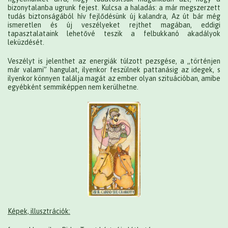
bizonytalanba ugrunk fejest. Kulcsa a haladás: a már megszerzett
tudás biztonságából hív fejlődésünk új kalandra, Az út bár még
ismeretlen és új veszélyeket rejthet magában, eddigi
tapasztalataink lehetővé teszik a felbukkanó akadályok
leküzdését.
Veszélyt is jelenthet az energiák túlzott pezsgése, a „történjen
már valami” hangulat, ilyenkor feszülnek pattanásig az idegek, s
ilyenkor könnyen találja magát az ember olyan szituációban, amibe
egyébként semmiképpen nem kerülhetne.
Képek, illusztrációk: