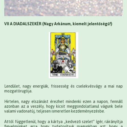
VII A DIADALSZEKÉR (Nagy Arkánum, kiemelt jelentőségű!)
Lendület, nagy energiák, frissesség és cselekvésvágy a mai nap
mozgatórugója.
Hirtelen, nagy elszánást érezhet mindenki ezen a napon, fennáll
azonban az a veszély, hogy kicsit meggondolatlanul vágunk bele
valami vadonatúj, teljesen ismeretlen kezdeményezésbe.
Attól függetlenül, hogy a kártya „kedvező szelet” ígér, ráirányítja
figyelmünket arra, hogy tudatosítsuk magunkban azt, hogy a