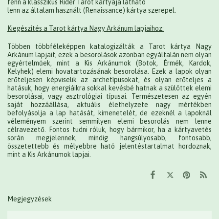
fenn a klasszikus Rider Tarot kártyája látható
lenn az általam használt (Renaissance) kártya szerepel.
Kiegészítés a Tarot kártya Nagy Arkánum lapjaihoz:
Többen többféleképpen katalogizálták a Tarot kártya Nagy
Arkánum lapjait, ezek a besorolások azonban egyáltalán nem olyan
egyértelműek, mint a Kis Arkánumok (Botok, Érmék, Kardok,
Kelyhek) elemi hovatartozásának besorolása. Ezek a lapok olyan
erőteljesen képviselik az archetípusokat, és olyan erőteljes a
hatásuk, hogy energiáikra sokkal kevésbé hatnak a szülöttek elemi
besorolásai, vagy asztrológiai típusai. Természetesen az egyén
saját hozzáállása, aktuális élethelyzete nagy mértékben
befolyásolja a lap hatását, kimenetelét, de ezeknél a lapoknál
véleményem szerint semmilyen elemi besorolás nem lenne
célravezető. Fontos tudni róluk, hogy bármikor, ha a kártyavetés
során megjelennek, mindig hangsúlyosabb, fontosabb,
összetettebb és mélyebbre ható jelentéstartalmat hordoznak,
mint a Kis Arkánumok lapjai.
Megjegyzések