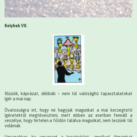
Kelyhek VII.
Illúziók, káprázat, délibáb – nem túl valósághű tapasztalatokat
ígér a mai nap.
Óvatosságra int, hogy ne hagyjuk magunkat a mai kecsegtető
ígéretektől megtéveszteni, mert ebben az esetben fennáll a
veszélye, hogy hirtelen a földön találva magunkat, nem leszünk túl
vidámak.