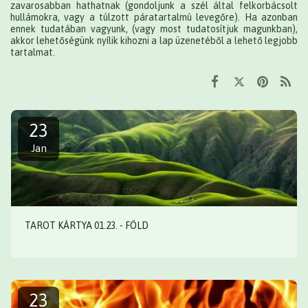
zavarosabban hathatnak (gondoljunk a szél által felkorbácsolt
hullámokra, vagy a túlzott páratartalmú levegőre). Ha azonban
ennek tudatában vagyunk, (vagy most tudatosítjuk magunkban),
akkor lehetőségünk nyílik kihozni a lap üzenetéből a lehető legjobb
tartalmat.
23
Jan
TAROT KÁRTYA 01.23. - FÖLD
23