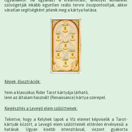
Ugyanakkor: ha ugyanazt a kreativitást, amellyel álmainkat
szövögetjük inkább egyetlen reális tervre összpontosítjuk, akkor
váratlan segítségként jelenik meg a kártya hatása.
Képek, illusztrációk:
fenn a klasszikus Rider Tarot kártyája látható,
lenn az általam használt (Renaissance) kártya szerepel.
Kiegészítés a Levegő elem szülötteinek:
Tekintve, hogy a Kelyhek lapok a Víz elemet képviselik a Tarot-
kártyák között, a Levegő elem szülötteinél eltérően érvényesül a
hatásuk. Ugyan kisebb intenzitással, viszont gyakorta