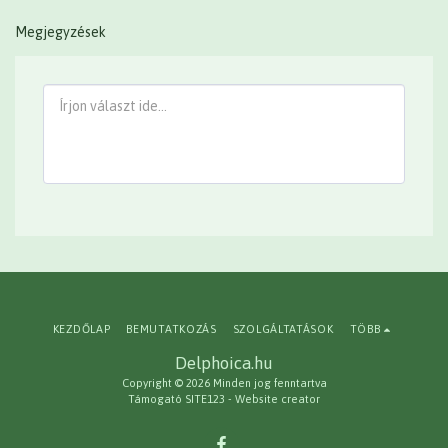
Megjegyzések
KEZDŐLAP
BEMUTATKOZÁS
SZOLGÁLTATÁSOK
TÖBB
Delphoica.hu
Copyright © 2026 Minden jog fenntartva
Támogató
SITE123
-
Website creator