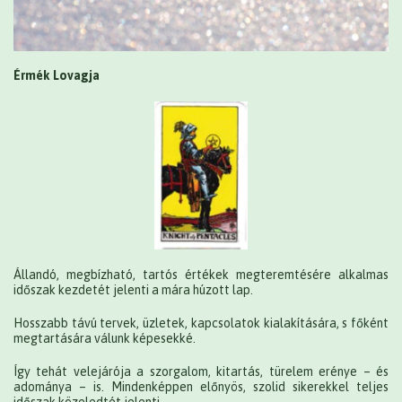
Érmék Lovagja
Állandó, megbízható, tartós értékek megteremtésére alkalmas
időszak kezdetét jelenti a mára húzott lap.
Hosszabb távú tervek, üzletek, kapcsolatok kialakítására, s főként
megtartására válunk képesekké.
Így tehát velejárója a szorgalom, kitartás, türelem erénye – és
adománya – is. Mindenképpen előnyös, szolid sikerekkel teljes
időszak közeledtét jelenti.