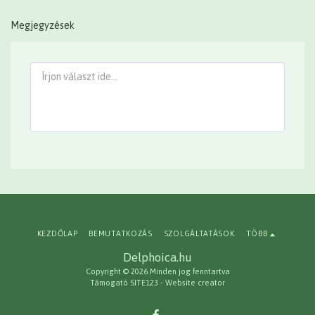
Megjegyzések
KEZDŐLAP
BEMUTATKOZÁS
SZOLGÁLTATÁSOK
TÖBB
Delphoica.hu
Copyright © 2026 Minden jog fenntartva
Támogató
SITE123
-
Website creator