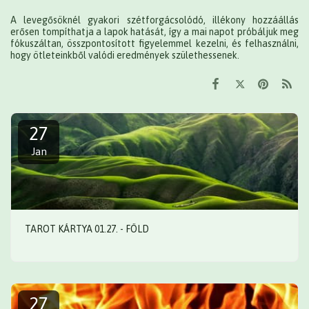
A levegősöknél gyakori szétforgácsolódó, illékony hozzáállás
erősen tompíthatja a lapok hatását, így a mai napot próbáljuk meg
fókuszáltan, összpontosított figyelemmel kezelni, és felhasználni,
hogy ötleteinkből valódi eredmények születhessenek.
27
Jan
TAROT KÁRTYA 01.27. - FÖLD
27