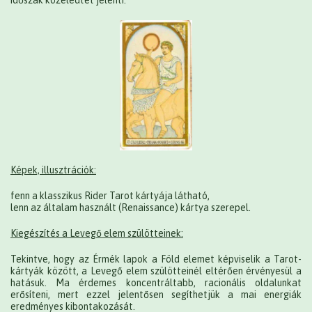
Képek, illusztrációk:
fenn a klasszikus Rider Tarot kártyája látható,
lenn az általam használt (Renaissance) kártya szerepel.
Kiegészítés a Levegő elem szülötteinek:
Tekintve, hogy az Érmék lapok a Föld elemet képviselik a Tarot-
kártyák között, a Levegő elem szülötteinél eltérően érvényesül a
hatásuk. Ma érdemes koncentráltabb, racionális oldalunkat
erősíteni, mert ezzel jelentősen segíthetjük a mai energiák
eredményes kibontakozását.