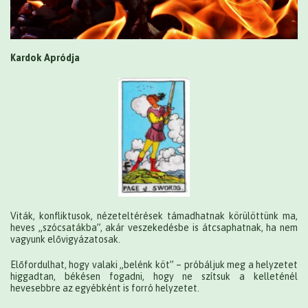
Kardok Apródja
Viták, konfliktusok, nézeteltérések támadhatnak körülöttünk ma,
heves „szócsatákba”, akár veszekedésbe is átcsaphatnak, ha nem
vagyunk elővigyázatosak.
Előfordulhat, hogy valaki „belénk köt” – próbáljuk meg a helyzetet
higgadtan, békésen fogadni, hogy ne szítsuk a kelleténél
hevesebbre az egyébként is forró helyzetet.