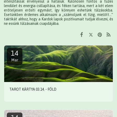
intenzitással érvényesül a hatásuk. Különösen fontos a tüzes
lendület és energia csillapítása, és féken tartása, mert a két elem
erőteljesen erősíti egymást, így könnyen eshetünk túlzásokba.
Esetünkben érdemes alkalmazni a „számoljunk el tízig, mielőtt…”
taktikát ahhoz, hogy a Kardok lapok pozitívumait tudjuk élvezni, és
ne essünk túlzásainak csapdájába.
14
Mar
TAROT KÁRTYA 03.14. - FÖLD