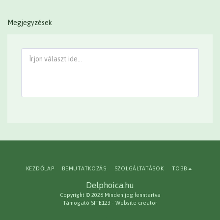
Megjegyzések
KEZDŐLAP
BEMUTATKOZÁS
SZOLGÁLTATÁSOK
TÖBB
Delphoica.hu
Copyright © 2026 Minden jog fenntartva
Támogató
SITE123
-
Website creator