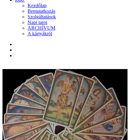
Kezdőlap
Bemutatkozás
Szolgáltatások
Napi tarot
ARCHÍVUM
A kártyákról