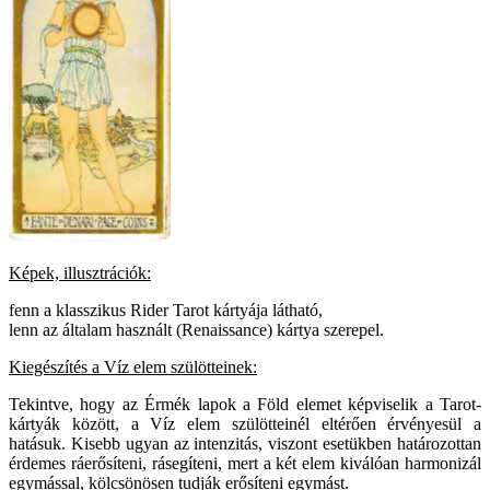
Képek, illusztrációk:
fenn a klasszikus Rider Tarot kártyája látható,
lenn az általam használt (Renaissance) kártya szerepel.
Kiegészítés a Víz elem szülötteinek:
Tekintve, hogy az Érmék lapok a Föld elemet képviselik a Tarot-
kártyák között, a Víz elem szülötteinél eltérően érvényesül a
hatásuk. Kisebb ugyan az intenzitás, viszont esetükben határozottan
érdemes ráerősíteni, rásegíteni, mert a két elem kiválóan harmonizál
egymással, kölcsönösen tudják erősíteni egymást.