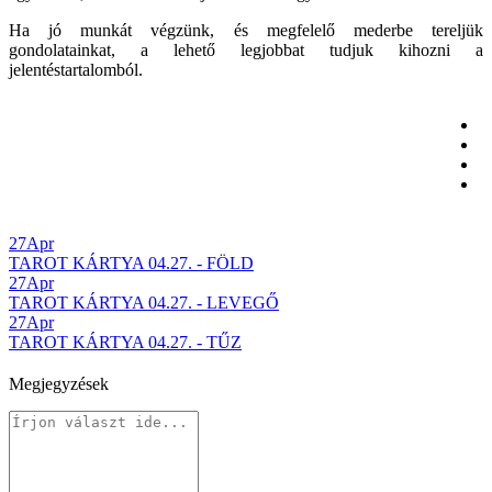
Ha jó munkát végzünk, és megfelelő mederbe tereljük
gondolatainkat, a lehető legjobbat tudjuk kihozni a
jelentéstartalomból.
27
Apr
TAROT KÁRTYA 04.27. - FÖLD
27
Apr
TAROT KÁRTYA 04.27. - LEVEGŐ
27
Apr
TAROT KÁRTYA 04.27. - TŰZ
Megjegyzések