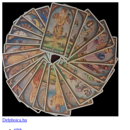
Delphoica.hu
több