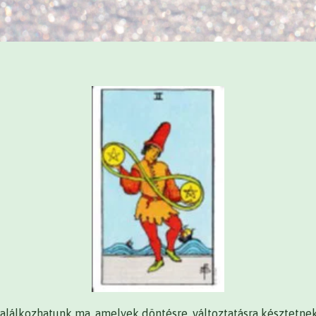
találkozhatunk ma, amelyek döntésre, változtatásra késztetn