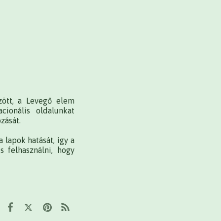
zött, a Levegő elem
cionális oldalunkat
ozását.
 lapok hatását, így a
s felhasználni, hogy