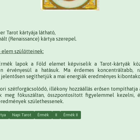
er Tarot kártyája látható,
nált (Renaissance) kártya szerepel.
 elem szülötteinek:
Érmék lapok a Föld elemet képviselik a Tarot-kártyák kö
ően érvényesül a hatásuk. Ma érdemes koncentráltabb, ra
l jelentősen segíthetjük a mai energiák eredményes kibontak
ri szétforgácsolódó, illékony hozzáállás erősen tompíthatja a
 meg fókuszáltan, összpontosított figyelemmel kezelni, é
 eredmények születhessenek.
rtya
Napi Tarot
Érmék
II
Érmék II