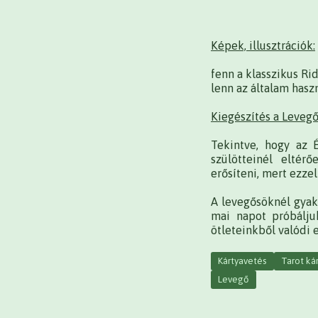
Képek, illusztrációk:
fenn a klasszikus Rid
lenn az általam hasz
Kiegészítés a Levegő
Tekintve, hogy az 
szülötteinél eltér
erősíteni, mert ezze
A levegősöknél gyako
mai napot próbáljuk
ötleteinkből valódi
Kártyavetés
Tarot ká
Levegő