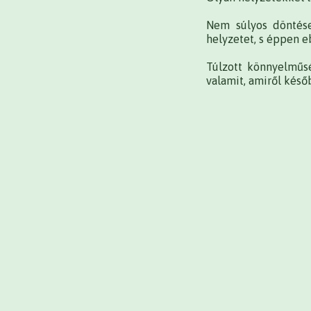
Nem súlyos döntése
helyzetet, s éppen e
Túlzott könnyelműs
valamit, amiről késő