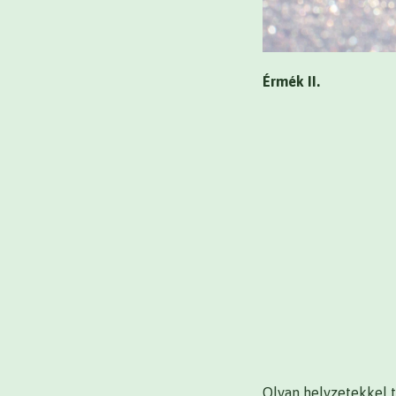
Érmék II.
Olyan helyzetekkel 