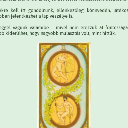
kre kell itt gondolnunk, ellenkezőleg: könnyedén, játékos
bben jelentkezhet a lap veszélye is.
éggel vágunk valamibe – mivel nem érezzük át fontosság
bb kiderülhet, hogy nagyobb mulasztás volt, mint hittük.