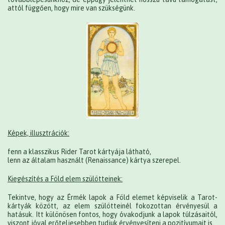
attól függően, hogy mire van szükségünk.
Képek, illusztrációk:
fenn a klasszikus Rider Tarot kártyája látható,
lenn az általam használt (Renaissance) kártya szerepel.
Kiegészítés a Föld elem szülötteinek:
Tekintve, hogy az Érmék lapok a Föld elemet képviselik a Tarot-
kártyák között, az elem szülötteinél fokozottan érvényesül a
hatásuk. Itt különösen fontos, hogy óvakodjunk a lapok túlzásaitól,
viszont jóval erőteljesebben tudjuk érvényesíteni a pozitívumait is.