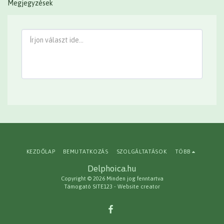
Megjegyzések
KEZDŐLAP
BEMUTATKOZÁS
SZOLGÁLTATÁSOK
TÖBB
Delphoica.hu
Copyright © 2026 Minden jog fenntartva
Támogató
SITE123
-
Website creator