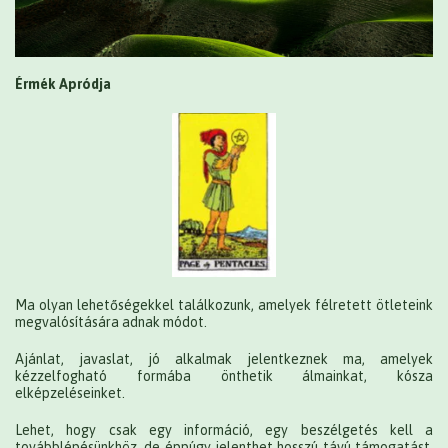
Érmék Apródja
Ma olyan lehetőségekkel találkozunk, amelyek félretett ötleteink
megvalósítására adnak módot.
Ajánlat, javaslat, jó alkalmak jelentkeznek ma, amelyek
kézzelfogható formába önthetik álmainkat, kósza
elképzeléseinket.
Lehet, hogy csak egy információ, egy beszélgetés kell a
továbblépésünkhöz, de éppúgy jelenthet hosszú távú támogatást,