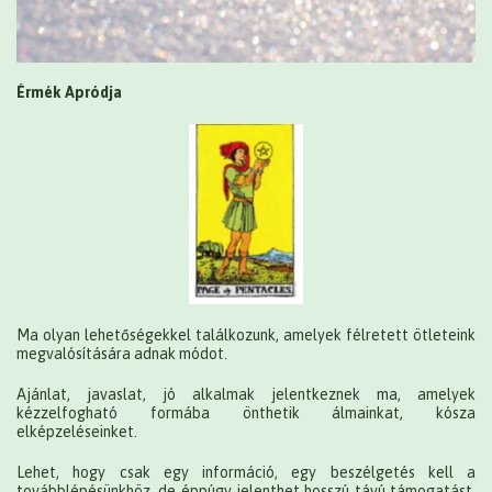
Érmék Apródja
Ma olyan lehetőségekkel találkozunk, amelyek félretett ötleteink
megvalósítására adnak módot.
Ajánlat, javaslat, jó alkalmak jelentkeznek ma, amelyek
kézzelfogható formába önthetik álmainkat, kósza
elképzeléseinket.
Lehet, hogy csak egy információ, egy beszélgetés kell a
továbblépésünkhöz, de éppúgy jelenthet hosszú távú támogatást,