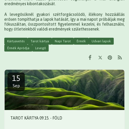
eredményes kibontakozását.
A levegősöknél gyakori szétforgácsolódó, illékony hozzáállás
erősen tompíthatja a lapok hatását, így a mai napot próbáljuk meg
fókuszáltan, összpontosított figyelemmel kezelni, és felhasználni,
hogy ötleteinkből valódi eredmények születhessenek.
Kártyavetés
Tarot kártya
Napi Tarot
Érmék
Udvari lapok
Érmék Apródja
Levegő
15
Sep
TAROT KÁRTYA 09.15. - FÖLD