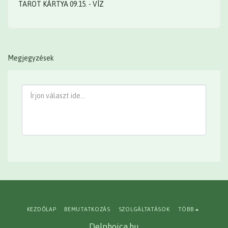
TAROT KÁRTYA 09.15. - VÍZ
Megjegyzések
KEZDŐLAP
BEMUTATKOZÁS
SZOLGÁLTATÁSOK
TÖBB
Delphoica.hu