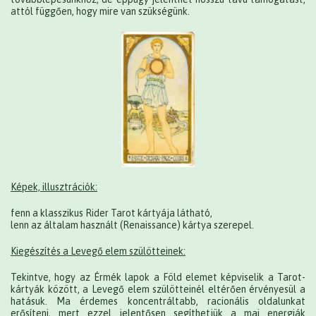
attól függően, hogy mire van szükségünk.
Képek, illusztrációk:
fenn a klasszikus Rider Tarot kártyája látható,
lenn az általam használt (Renaissance) kártya szerepel.
Kiegészítés a Levegő elem szülötteinek:
Tekintve, hogy az Érmék lapok a Föld elemet képviselik a Tarot-
kártyák között, a Levegő elem szülötteinél eltérően érvényesül a
hatásuk. Ma érdemes koncentráltabb, racionális oldalunkat
erősíteni, mert ezzel jelentősen segíthetjük a mai energiák