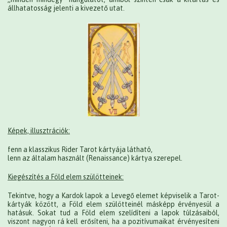
állhatatosság jelenti a kivezető utat.
Képek, illusztrációk:
fenn a klasszikus Rider Tarot kártyája látható,
lenn az általam használt (Renaissance) kártya szerepel.
Kiegészítés a Föld elem szülötteinek:
Tekintve, hogy a Kardok lapok a Levegő elemet képviselik a Tarot-
kártyák között, a Föld elem szülötteinél másképp érvényesül a
hatásuk. Sokat tud a Föld elem szelídíteni a lapok túlzásaiból,
viszont nagyon rá kell erősíteni, ha a pozitívumaikat érvényesíteni