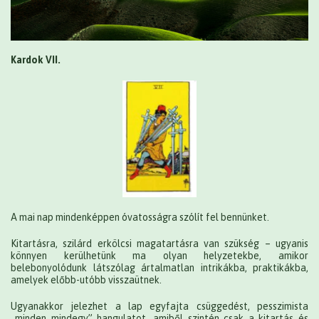
Kardok VII.
A mai nap mindenképpen óvatosságra szólít fel bennünket.
Kitartásra, szilárd erkölcsi magatartásra van szükség – ugyanis
könnyen kerülhetünk ma olyan helyzetekbe, amikor
belebonyolódunk látszólag ártalmatlan intrikákba, praktikákba,
amelyek előbb-utóbb visszaütnek.
Ugyanakkor jelezhet a lap egyfajta csüggedést, pesszimista
„minden mindegy” hangulatot, amiből szintén csak a kitartás és