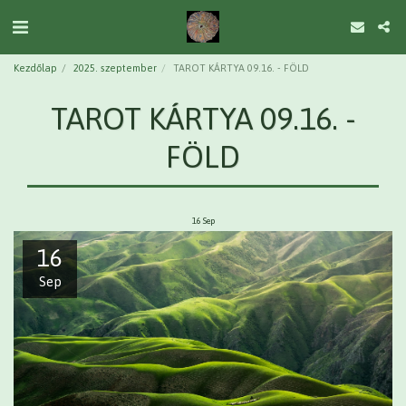
Kezdőlap
2025. szeptember
TAROT KÁRTYA 09.16. - FÖLD
TAROT KÁRTYA 09.16. -
FÖLD
16
Sep
16
Sep