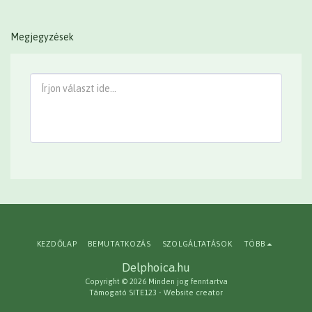
Megjegyzések
KEZDŐLAP
BEMUTATKOZÁS
SZOLGÁLTATÁSOK
TÖBB
Delphoica.hu
Copyright © 2026 Minden jog fenntartva
Támogató
SITE123
-
Website creator