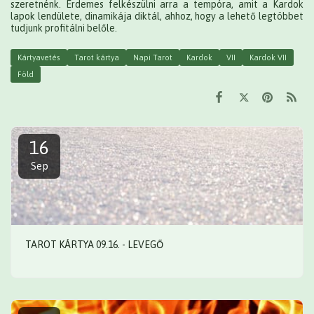
szeretnénk. Érdemes felkészülni arra a tempóra, amit a Kardok
lapok lendülete, dinamikája diktál, ahhoz, hogy a lehető legtöbbet
tudjunk profitálni belőle.
Kártyavetés
Tarot kártya
Napi Tarot
Kardok
VII
Kardok VII
Föld
16
Sep
TAROT KÁRTYA 09.16. - LEVEGŐ