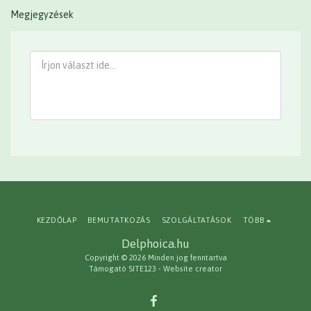
Megjegyzések
KEZDŐLAP
BEMUTATKOZÁS
SZOLGÁLTATÁSOK
TÖBB
Delphoica.hu
Copyright © 2026 Minden jog fenntartva
Támogató
SITE123
-
Website creator