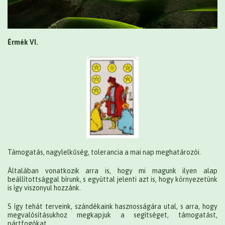
Érmék VI.
Támogatás, nagylelkűség, tolerancia a mai nap meghatározói.
Általában vonatkozik arra is, hogy mi magunk ilyen alap
beállítottsággal bírunk, s egyúttal jelenti azt is, hogy környezetünk
is így viszonyul hozzánk.
S így tehát terveink, szándékaink hasznosságára utal, s arra, hogy
megvalósításukhoz megkapjuk a segítséget, támogatást,
pártfogókat.