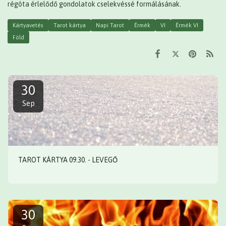
régóta érlelődő gondolatok cselekvéssé formálásának.
Kártyavetés
Tarot kártya
Napi Tarot
Érmék
VI
Érmék VI
Föld
30
Sep
TAROT KÁRTYA 09.30. - LEVEGŐ
30