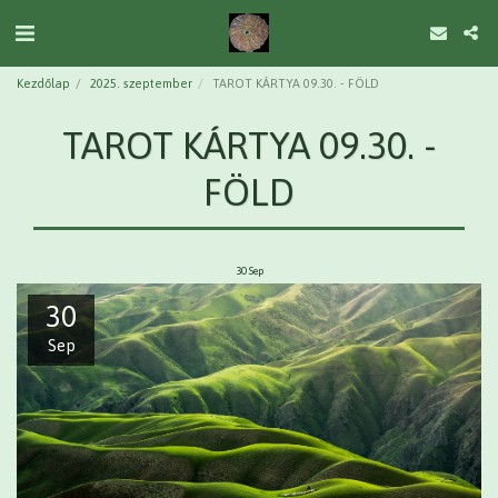
Kezdőlap
2025. szeptember
TAROT KÁRTYA 09.30. - FÖLD
TAROT KÁRTYA 09.30. -
FÖLD
30
Sep
30
Sep