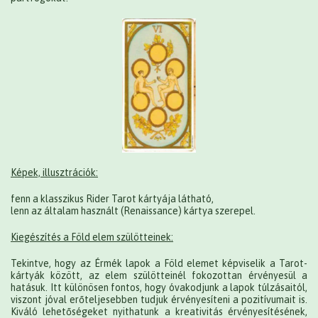
Képek, illusztrációk:
fenn a klasszikus Rider Tarot kártyája látható,
lenn az általam használt (Renaissance) kártya szerepel.
Kiegészítés a Föld elem szülötteinek:
Tekintve, hogy az Érmék lapok a Föld elemet képviselik a Tarot-
kártyák között, az elem szülötteinél fokozottan érvényesül a
hatásuk. Itt különösen fontos, hogy óvakodjunk a lapok túlzásaitól,
viszont jóval erőteljesebben tudjuk érvényesíteni a pozitívumait is.
Kiváló lehetőségeket nyithatunk a kreativitás érvényesítésének,