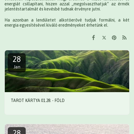
energiát csillapítani, hiszen azzal „megolvaszthatjuk” az érmék
jelentéstartalmát és kevésbé tudnak érvényre jutni.
Ha azonban a lendületet alkotóerővé tudjuk formálni, a két
energia egyesítésével kiváló eredményeket érhetünk el.
28
Jan
TAROT KÁRTYA 01.28. - FÖLD
28