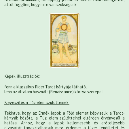
attól függően, hogy mire van szükségünk.
Képek, illusztrációk:
fenn a klasszikus Rider Tarot kártyája látható,
lenn az általam használt (Renaissance) kártya szerepel.
Kiegészítés a Tűz elem szülötteinek:
Tekintve, hogy az Érmék lapok a Föld elemet képviselik a Tarot-
kártyák között, a Tűz elem szülötteinél eltérően érvényesül a
hatása. Ahhoz, hogy a lapok kellemesebb és erőteljesebb
olvasatát tapasztalhassuk meg, érdemes a tüzes lendületet és