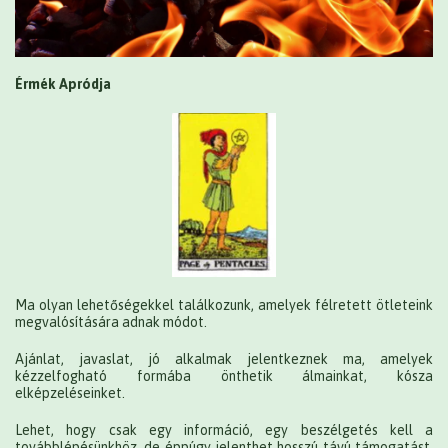
Érmék Apródja
Ma olyan lehetőségekkel találkozunk, amelyek félretett ötleteink
megvalósítására adnak módot.
Ajánlat, javaslat, jó alkalmak jelentkeznek ma, amelyek
kézzelfogható formába önthetik álmainkat, kósza
elképzeléseinket.
Lehet, hogy csak egy információ, egy beszélgetés kell a
továbblépésünkhöz, de éppúgy jelenthet hosszú távú támogatást,