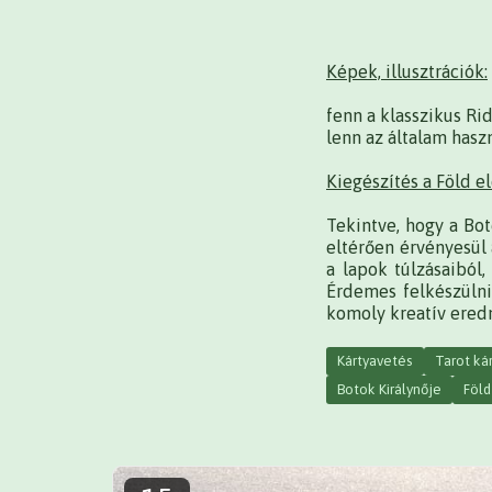
Képek, illusztrációk:
fenn a klasszikus Rid
lenn az általam hasz
Kiegészítés a Föld e
Tekintve, hogy a Bot
eltérően érvényesül 
a lapok túlzásaiból,
Érdemes felkészülni
komoly kreatív eredm
Kártyavetés
Tarot ká
Botok Királynője
Föld