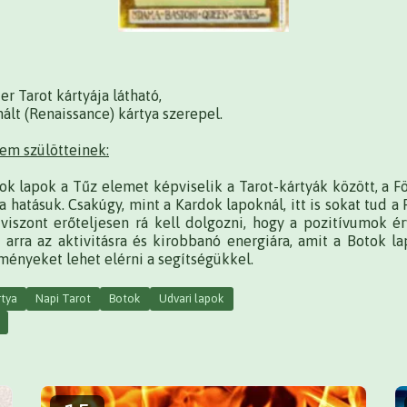
er Tarot kártyája látható,
nált (Renaissance) kártya szerepel.
lem szülötteinek:
ok lapok a Tűz elemet képviselik a Tarot-kártyák között, a F
a hatásuk. Csakúgy, mint a Kardok lapoknál, itt is sokat tud a 
 viszont erőteljesen rá kell dolgozni, hogy a pozitívumok é
 arra az aktivitásra és kirobbanó energiára, amit a Botok la
ényeket lehet elérni a segítségükkel.
rtya
Napi Tarot
Botok
Udvari lapok