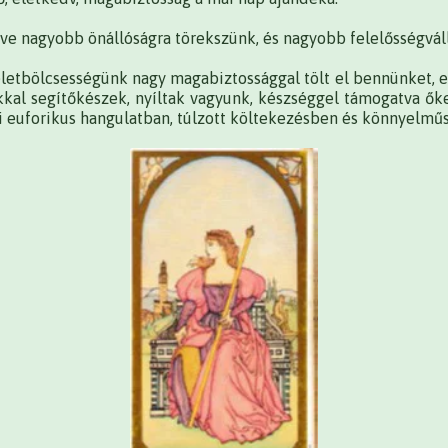
e nagyobb önállóságra törekszünk, és nagyobb felelősségváll
letbölcsességünk nagy magabiztossággal tölt el bennünket, e
kal segítőkészek, nyíltak vagyunk, készséggel támogatva őke
i euforikus hangulatban, túlzott költekezésben és könnyelmű