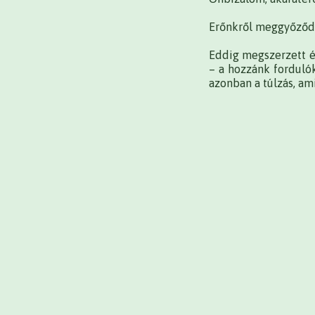
Erőnkről meggyőződv
Eddig megszerzett é
– a hozzánk fordulók
azonban a túlzás, am