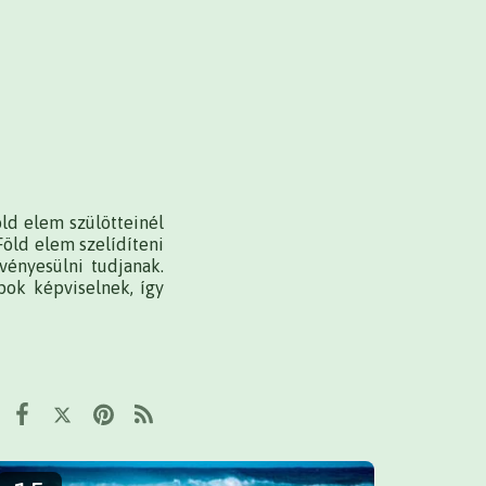
öld elem szülötteinél
Föld elem szelídíteni
rvényesülni tudjanak.
pok képviselnek, így