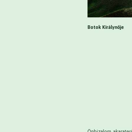
Botok Királynője
Önbizalom, akarater