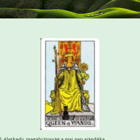
ő, életkedv, magabiztosság a mai nap ajándéka.