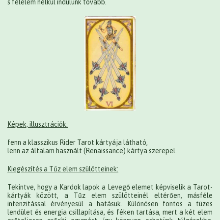
s félelem nélkül indulunk tovább.
Képek, illusztrációk:
fenn a klasszikus Rider Tarot kártyája látható,
lenn az általam használt (Renaissance) kártya szerepel.
Kiegészítés a Tűz elem szülötteinek:
Tekintve, hogy a Kardok lapok a Levegő elemet képviselik a Tarot-
kártyák között, a Tűz elem szülötteinél eltérően, másféle
intenzitással érvényesül a hatásuk. Különösen fontos a tüzes
lendület és energia csillapítása, és féken tartása, mert a két elem