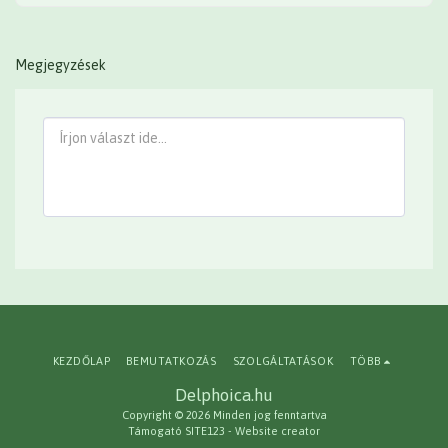
Megjegyzések
KEZDŐLAP
BEMUTATKOZÁS
SZOLGÁLTATÁSOK
TÖBB
Delphoica.hu
Copyright © 2026 Minden jog fenntartva
Támogató
SITE123
-
Website creator