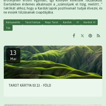
erőteljesen erősíti egymást, így könnyen eshetünk túlzásokba.
Esetünkben érdemes alkalmazni a „számoljunk el tízig, mielőtt…”
taktikát ahhoz, hogy a Kardok lapok pozitívumait tudjuk élvezni, és
ne essünk túlzásainak csapdájába.
Kártyavetés
Tarot kártya
Napi Tarot
Kardok
VI
Kardok VI
Tűz
13
Mar
TAROT KÁRTYA 03.13. - FÖLD